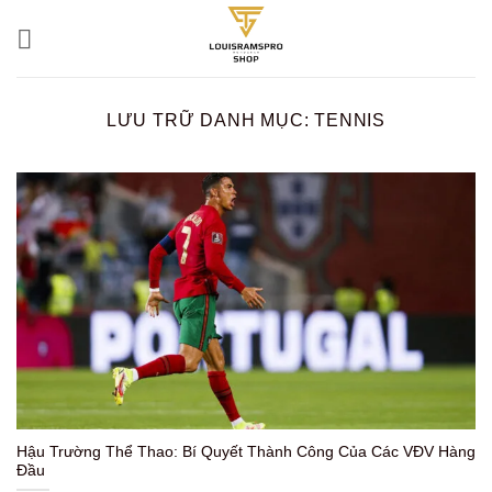
Bỏ
qua
nội
dung
LƯU TRỮ DANH MỤC:
TENNIS
Hậu Trường Thể Thao: Bí Quyết Thành Công Của Các VĐV Hàng
Đầu